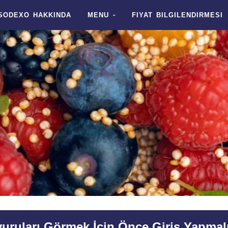
SODEXO HAKKINDA
MENU
FIYAT BILGILENDIRMESI
uruları Görmek İçin Önce Giriş Yapmalı