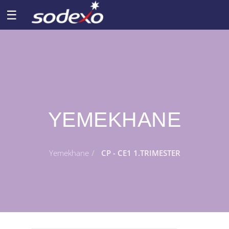
☰
YEMEKHANE
Yemekhane
CP - CE1 1.TRIMESTER